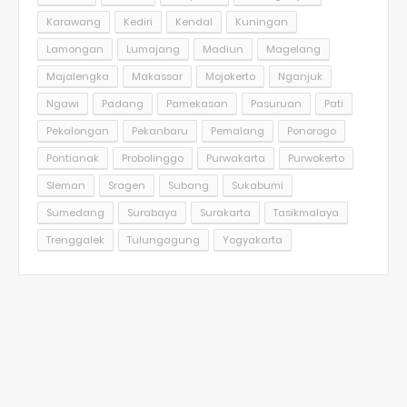
Karawang
Kediri
Kendal
Kuningan
Lamongan
Lumajang
Madiun
Magelang
Majalengka
Makassar
Mojokerto
Nganjuk
Ngawi
Padang
Pamekasan
Pasuruan
Pati
Pekalongan
Pekanbaru
Pemalang
Ponorogo
Pontianak
Probolinggo
Purwakarta
Purwokerto
Sleman
Sragen
Subang
Sukabumi
Sumedang
Surabaya
Surakarta
Tasikmalaya
Trenggalek
Tulungagung
Yogyakarta