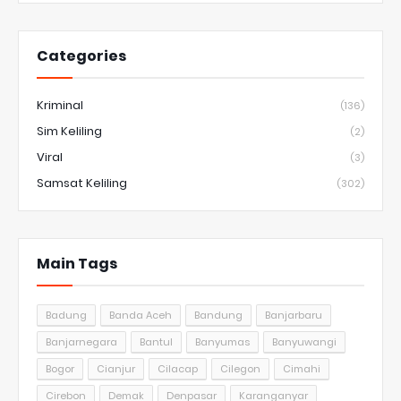
Categories
Kriminal
(136)
Sim Keliling
(2)
Viral
(3)
Samsat Keliling
(302)
Main Tags
Badung
Banda Aceh
Bandung
Banjarbaru
Banjarnegara
Bantul
Banyumas
Banyuwangi
Bogor
Cianjur
Cilacap
Cilegon
Cimahi
Cirebon
Demak
Denpasar
Karanganyar