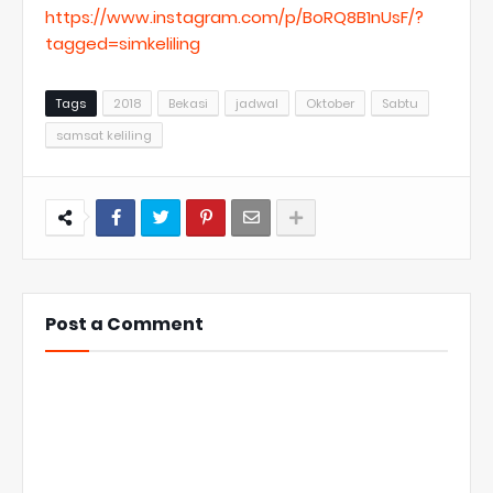
https://www.instagram.com/p/BoRQ8B1nUsF/?
tagged=simkeliling
Tags
2018
Bekasi
jadwal
Oktober
Sabtu
samsat keliling
Post a Comment