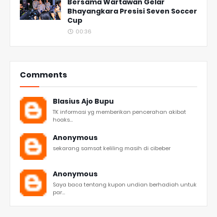
Bersama Wartawan Gelar
Bhayangkara Presisi Seven Soccer
Cup
00:36
Comments
Blasius Ajo Bupu
TK informasi yg memberikan pencerahan akibat
hoaks...
Anonymous
sekarang samsat keliling masih di cibeber
Anonymous
Saya baca tentang kupon undian berhadiah untuk
par...