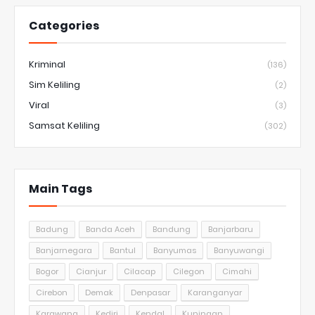
Categories
Kriminal
(136)
Sim Keliling
(2)
Viral
(3)
Samsat Keliling
(302)
Main Tags
Badung
Banda Aceh
Bandung
Banjarbaru
Banjarnegara
Bantul
Banyumas
Banyuwangi
Bogor
Cianjur
Cilacap
Cilegon
Cimahi
Cirebon
Demak
Denpasar
Karanganyar
Karawang
Kediri
Kendal
Kuningan