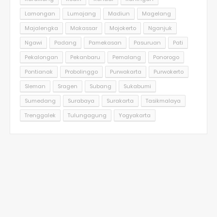
Lamongan
Lumajang
Madiun
Magelang
Majalengka
Makassar
Mojokerto
Nganjuk
Ngawi
Padang
Pamekasan
Pasuruan
Pati
Pekalongan
Pekanbaru
Pemalang
Ponorogo
Pontianak
Probolinggo
Purwakarta
Purwokerto
Sleman
Sragen
Subang
Sukabumi
Sumedang
Surabaya
Surakarta
Tasikmalaya
Trenggalek
Tulungagung
Yogyakarta