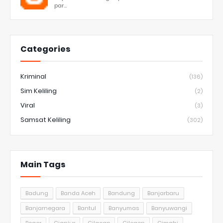
par...
Categories
Kriminal
(136)
Sim Keliling
(2)
Viral
(3)
Samsat Keliling
(302)
Main Tags
Badung
Banda Aceh
Bandung
Banjarbaru
Banjarnegara
Bantul
Banyumas
Banyuwangi