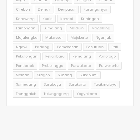
Bogor
Cianjur
Cilacap
Cilegon
Cimahi
Cirebon
Demak
Denpasar
Karanganyar
Karawang
Kediri
Kendal
Kuningan
Lamongan
Lumajang
Madiun
Magelang
Majalengka
Makassar
Mojokerto
Nganjuk
Ngawi
Padang
Pamekasan
Pasuruan
Pati
Pekalongan
Pekanbaru
Pemalang
Ponorogo
Pontianak
Probolinggo
Purwakarta
Purwokerto
Sleman
Sragen
Subang
Sukabumi
Sumedang
Surabaya
Surakarta
Tasikmalaya
Trenggalek
Tulungagung
Yogyakarta