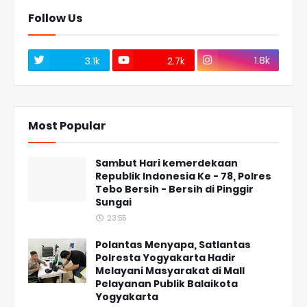
Follow Us
1.8k
3.1k
2.7k
Most Popular
Sambut Hari kemerdekaan
Republik Indonesia Ke - 78, Polres
Tebo Bersih - Bersih di Pinggir
Sungai
23:55
Polantas Menyapa, Satlantas
Polresta Yogyakarta Hadir
Melayani Masyarakat di Mall
Pelayanan Publik Balaikota
Yogyakarta