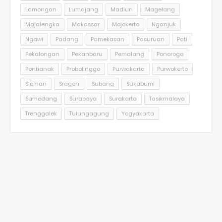
Lamongan
Lumajang
Madiun
Magelang
Majalengka
Makassar
Mojokerto
Nganjuk
Ngawi
Padang
Pamekasan
Pasuruan
Pati
Pekalongan
Pekanbaru
Pemalang
Ponorogo
Pontianak
Probolinggo
Purwakarta
Purwokerto
Sleman
Sragen
Subang
Sukabumi
Sumedang
Surabaya
Surakarta
Tasikmalaya
Trenggalek
Tulungagung
Yogyakarta