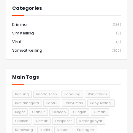
Categories
Kriminal
(136)
Sim Keliling
(2)
Viral
(3)
Samsat Keliling
(302)
Main Tags
Badung
Banda Aceh
Bandung
Banjarbaru
Banjarnegara
Bantul
Banyumas
Banyuwangi
Bogor
Cianjur
Cilacap
Cilegon
Cimahi
Cirebon
Demak
Denpasar
Karanganyar
Karawang
Kediri
Kendal
Kuningan