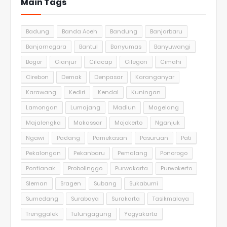
Main Tags
Badung
Banda Aceh
Bandung
Banjarbaru
Banjarnegara
Bantul
Banyumas
Banyuwangi
Bogor
Cianjur
Cilacap
Cilegon
Cimahi
Cirebon
Demak
Denpasar
Karanganyar
Karawang
Kediri
Kendal
Kuningan
Lamongan
Lumajang
Madiun
Magelang
Majalengka
Makassar
Mojokerto
Nganjuk
Ngawi
Padang
Pamekasan
Pasuruan
Pati
Pekalongan
Pekanbaru
Pemalang
Ponorogo
Pontianak
Probolinggo
Purwakarta
Purwokerto
Sleman
Sragen
Subang
Sukabumi
Sumedang
Surabaya
Surakarta
Tasikmalaya
Trenggalek
Tulungagung
Yogyakarta