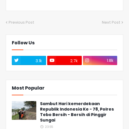
Previous Post
Next Post
Follow Us
1.8k
3.1k
2.7k
Most Popular
Sambut Hari kemerdekaan
Republik Indonesia Ke - 78, Polres
Tebo Bersih - Bersih di Pinggir
Sungai
23:55