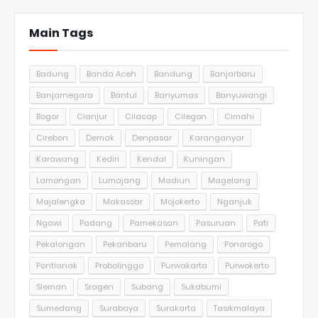
Main Tags
Badung
Banda Aceh
Bandung
Banjarbaru
Banjarnegara
Bantul
Banyumas
Banyuwangi
Bogor
Cianjur
Cilacap
Cilegon
Cimahi
Cirebon
Demak
Denpasar
Karanganyar
Karawang
Kediri
Kendal
Kuningan
Lamongan
Lumajang
Madiun
Magelang
Majalengka
Makassar
Mojokerto
Nganjuk
Ngawi
Padang
Pamekasan
Pasuruan
Pati
Pekalongan
Pekanbaru
Pemalang
Ponorogo
Pontianak
Probolinggo
Purwakarta
Purwokerto
Sleman
Sragen
Subang
Sukabumi
Sumedang
Surabaya
Surakarta
Tasikmalaya