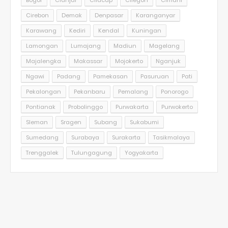
Bogor
Cianjur
Cilacap
Cilegon
Cimahi
Cirebon
Demak
Denpasar
Karanganyar
Karawang
Kediri
Kendal
Kuningan
Lamongan
Lumajang
Madiun
Magelang
Majalengka
Makassar
Mojokerto
Nganjuk
Ngawi
Padang
Pamekasan
Pasuruan
Pati
Pekalongan
Pekanbaru
Pemalang
Ponorogo
Pontianak
Probolinggo
Purwakarta
Purwokerto
Sleman
Sragen
Subang
Sukabumi
Sumedang
Surabaya
Surakarta
Tasikmalaya
Trenggalek
Tulungagung
Yogyakarta