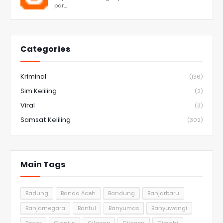
par...
Categories
Kriminal
(136)
Sim Keliling
(2)
Viral
(3)
Samsat Keliling
(302)
Main Tags
Badung
Banda Aceh
Bandung
Banjarbaru
Banjarnegara
Bantul
Banyumas
Banyuwangi