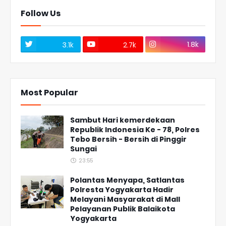
Follow Us
1.8k
3.1k
2.7k
Most Popular
Sambut Hari kemerdekaan
Republik Indonesia Ke - 78, Polres
Tebo Bersih - Bersih di Pinggir
Sungai
23:55
Polantas Menyapa, Satlantas
Polresta Yogyakarta Hadir
Melayani Masyarakat di Mall
Pelayanan Publik Balaikota
Yogyakarta