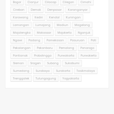
Bogor
Cianjur
Cilacap
Cilegon
Cimahi
Cirebon
Demak
Denpasar
Karanganyar
Karawang
Kediri
Kendal
Kuningan
Lamongan
Lumajang
Madiun
Magelang
Majalengka
Makassar
Mojokerto
Nganjuk
Ngawi
Padang
Pamekasan
Pasuruan
Pati
Pekalongan
Pekanbaru
Pemalang
Ponorogo
Pontianak
Probolinggo
Purwakarta
Purwokerto
Sleman
Sragen
Subang
Sukabumi
Sumedang
Surabaya
Surakarta
Tasikmalaya
Trenggalek
Tulungagung
Yogyakarta