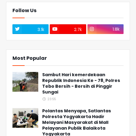
Follow Us
1.8k
3.1k
2.7k
Most Popular
Sambut Hari kemerdekaan
Republik Indonesia Ke - 78, Polres
Tebo Bersih - Bersih di Pinggir
Sungai
23:55
Polantas Menyapa, Satlantas
Polresta Yogyakarta Hadir
Melayani Masyarakat di Mall
Pelayanan Publik Balaikota
Yogyakarta