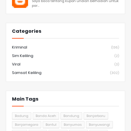
Saya baca tentang kupon undian berhadiah untuk
par...
Categories
Kriminal
(136)
Sim Keliling
(2)
Viral
(3)
Samsat Keliling
(302)
Main Tags
Badung
Banda Aceh
Bandung
Banjarbaru
Banjarnegara
Bantul
Banyumas
Banyuwangi