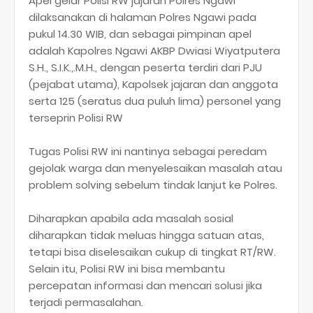
Apel gelar Polisi RW jajaran Polres Ngawi
dilaksanakan di halaman Polres Ngawi pada
pukul 14.30 WIB, dan sebagai pimpinan apel
adalah Kapolres Ngawi AKBP Dwiasi Wiyatputera
S.H., S.I.K.,.M.H., dengan peserta terdiri dari PJU
(pejabat utama), Kapolsek jajaran dan anggota
serta 125 (seratus dua puluh lima) personel yang
terseprin Polisi RW
Tugas Polisi RW ini nantinya sebagai peredam
gejolak warga dan menyelesaikan masalah atau
problem solving sebelum tindak lanjut ke Polres.
Diharapkan apabila ada masalah sosial
diharapkan tidak meluas hingga satuan atas,
tetapi bisa diselesaikan cukup di tingkat RT/RW.
Selain itu, Polisi RW ini bisa membantu
percepatan informasi dan mencari solusi jika
terjadi permasalahan.