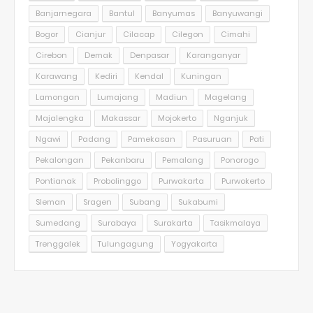
Banjarnegara
Bantul
Banyumas
Banyuwangi
Bogor
Cianjur
Cilacap
Cilegon
Cimahi
Cirebon
Demak
Denpasar
Karanganyar
Karawang
Kediri
Kendal
Kuningan
Lamongan
Lumajang
Madiun
Magelang
Majalengka
Makassar
Mojokerto
Nganjuk
Ngawi
Padang
Pamekasan
Pasuruan
Pati
Pekalongan
Pekanbaru
Pemalang
Ponorogo
Pontianak
Probolinggo
Purwakarta
Purwokerto
Sleman
Sragen
Subang
Sukabumi
Sumedang
Surabaya
Surakarta
Tasikmalaya
Trenggalek
Tulungagung
Yogyakarta