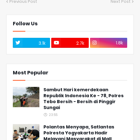
Previous Post
Next Post
Follow Us
1.8k
3.1k
2.7k
Most Popular
Sambut Hari kemerdekaan
Republik Indonesia Ke - 78, Polres
Tebo Bersih - Bersih di Pinggir
Sungai
23:55
Polantas Menyapa, Satlantas
Polresta Yogyakarta Hadir
Melayani Masyarakat di Mall