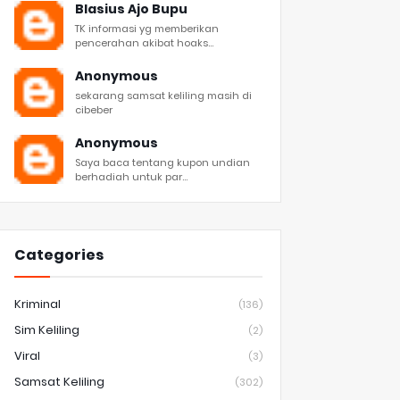
Blasius Ajo Bupu
TK informasi yg memberikan
pencerahan akibat hoaks...
Anonymous
sekarang samsat keliling masih di
cibeber
Anonymous
Saya baca tentang kupon undian
berhadiah untuk par...
Categories
Kriminal
(136)
Sim Keliling
(2)
Viral
(3)
Samsat Keliling
(302)