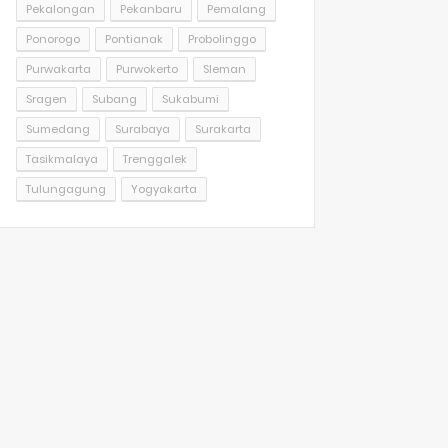
Pekalongan
Pekanbaru
Pemalang
Ponorogo
Pontianak
Probolinggo
Purwakarta
Purwokerto
Sleman
Sragen
Subang
Sukabumi
Sumedang
Surabaya
Surakarta
Tasikmalaya
Trenggalek
Tulungagung
Yogyakarta