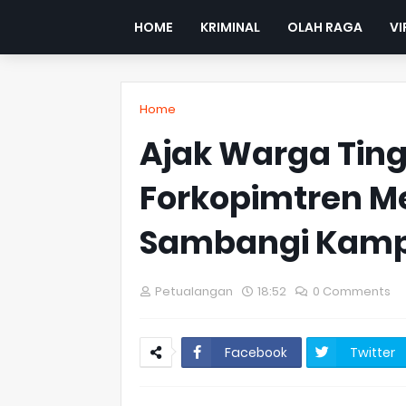
HOME
KRIMINAL
OLAH RAGA
VI
Home
Ajak Warga Tin
Forkopimtren 
Sambangi Kamp
Petualangan
18:52
0 Comments
Facebook
Twitter