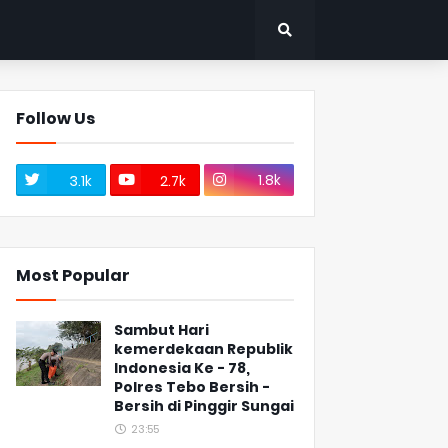
Follow Us
1.8k
3.1k
2.7k
Most Popular
Sambut Hari
kemerdekaan Republik
Indonesia Ke - 78,
Polres Tebo Bersih -
Bersih di Pinggir Sungai
23:55