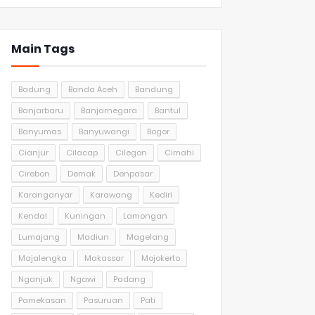
Main Tags
Badung
Banda Aceh
Bandung
Banjarbaru
Banjarnegara
Bantul
Banyumas
Banyuwangi
Bogor
Cianjur
Cilacap
Cilegon
Cimahi
Cirebon
Demak
Denpasar
Karanganyar
Karawang
Kediri
Kendal
Kuningan
Lamongan
Lumajang
Madiun
Magelang
Majalengka
Makassar
Mojokerto
Nganjuk
Ngawi
Padang
Pamekasan
Pasuruan
Pati