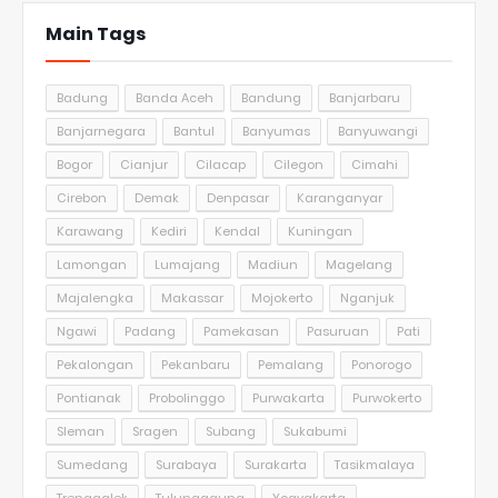
Main Tags
Badung
Banda Aceh
Bandung
Banjarbaru
Banjarnegara
Bantul
Banyumas
Banyuwangi
Bogor
Cianjur
Cilacap
Cilegon
Cimahi
Cirebon
Demak
Denpasar
Karanganyar
Karawang
Kediri
Kendal
Kuningan
Lamongan
Lumajang
Madiun
Magelang
Majalengka
Makassar
Mojokerto
Nganjuk
Ngawi
Padang
Pamekasan
Pasuruan
Pati
Pekalongan
Pekanbaru
Pemalang
Ponorogo
Pontianak
Probolinggo
Purwakarta
Purwokerto
Sleman
Sragen
Subang
Sukabumi
Sumedang
Surabaya
Surakarta
Tasikmalaya