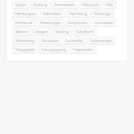
Ngawi
Padang
Pamekasan
Pasuruan
Pati
Pekalongan
Pekanbaru
Pemalang
Ponorogo
Pontianak
Probolinggo
Purwakarta
Purwokerto
Sleman
Sragen
Subang
Sukabumi
Sumedang
Surabaya
Surakarta
Tasikmalaya
Trenggalek
Tulungagung
Yogyakarta