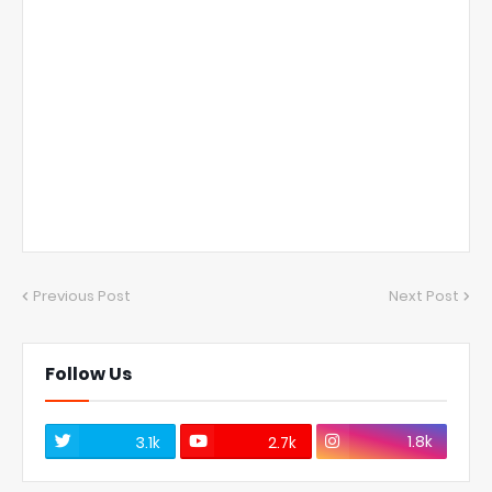
Previous Post
Next Post
Follow Us
1.8k
3.1k
2.7k