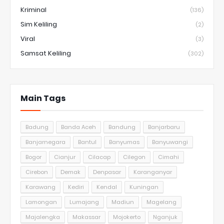
Kriminal
(136)
Sim Keliling
(2)
Viral
(3)
Samsat Keliling
(302)
Main Tags
Badung
Banda Aceh
Bandung
Banjarbaru
Banjarnegara
Bantul
Banyumas
Banyuwangi
Bogor
Cianjur
Cilacap
Cilegon
Cimahi
Cirebon
Demak
Denpasar
Karanganyar
Karawang
Kediri
Kendal
Kuningan
Lamongan
Lumajang
Madiun
Magelang
Majalengka
Makassar
Mojokerto
Nganjuk