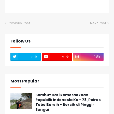
Previous Post
Next Post
Follow Us
1.8k
3.1k
2.7k
Most Popular
Sambut Hari kemerdekaan
Republik Indonesia Ke - 78, Polres
Tebo Bersih - Bersih di Pinggir
Sungai