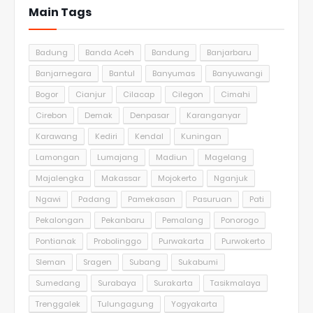
Main Tags
Badung
Banda Aceh
Bandung
Banjarbaru
Banjarnegara
Bantul
Banyumas
Banyuwangi
Bogor
Cianjur
Cilacap
Cilegon
Cimahi
Cirebon
Demak
Denpasar
Karanganyar
Karawang
Kediri
Kendal
Kuningan
Lamongan
Lumajang
Madiun
Magelang
Majalengka
Makassar
Mojokerto
Nganjuk
Ngawi
Padang
Pamekasan
Pasuruan
Pati
Pekalongan
Pekanbaru
Pemalang
Ponorogo
Pontianak
Probolinggo
Purwakarta
Purwokerto
Sleman
Sragen
Subang
Sukabumi
Sumedang
Surabaya
Surakarta
Tasikmalaya
Trenggalek
Tulungagung
Yogyakarta