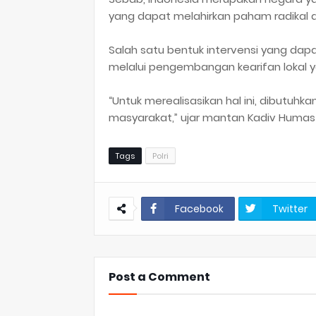
yang dapat melahirkan paham radikal d
Salah satu bentuk intervensi yang dapa
melalui pengembangan kearifan lokal ya
“Untuk merealisasikan hal ini, dibutuh
masyarakat,” ujar mantan Kadiv Humas P
Tags
Polri
Facebook
Twitter
Post a Comment