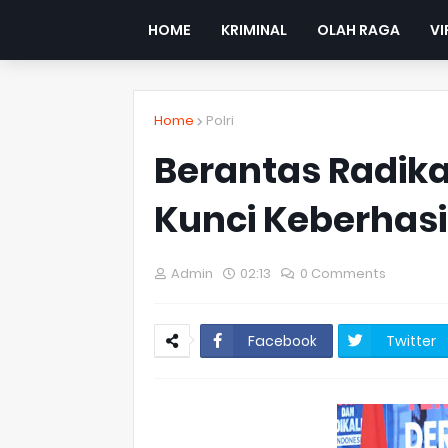
HOME
KRIMINAL
OLAH RAGA
VI
Home
Polri
Berantas Radika
Kunci Keberhasi
Admin
02:13
0 Comments
Facebook
Twitter