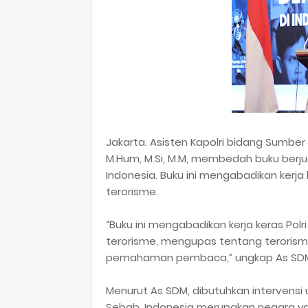
Jakarta. Asisten Kapolri bidang Sumber
M.Hum, M.Si, M.M, membedah buku berjud
Indonesia. Buku ini mengabadikan kerja
terorisme.
“Buku ini mengabadikan kerja keras Pol
terorisme, mengupas tentang terorism
pemahaman pembaca,” ungkap As SDM 
Menurut As SDM, dibutuhkan intervens
Sebab, Indonesia merupakan negara yan