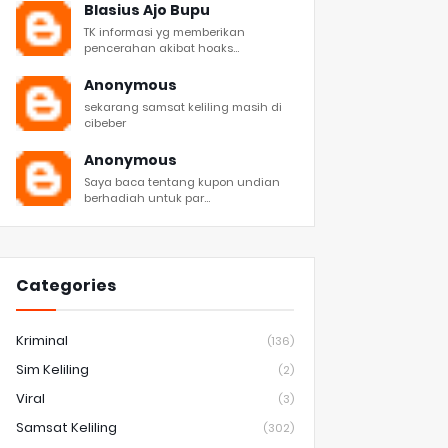
Blasius Ajo Bupu
TK informasi yg memberikan
pencerahan akibat hoaks...
Anonymous
sekarang samsat keliling masih di
cibeber
Anonymous
Saya baca tentang kupon undian
berhadiah untuk par...
Categories
Kriminal
(136)
Sim Keliling
(2)
Viral
(3)
Samsat Keliling
(302)