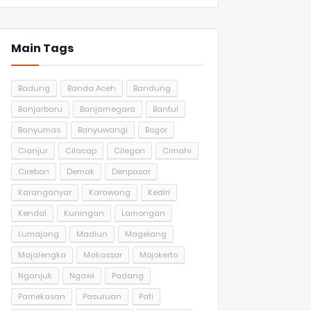
Main Tags
Badung
Banda Aceh
Bandung
Banjarbaru
Banjarnegara
Bantul
Banyumas
Banyuwangi
Bogor
Cianjur
Cilacap
Cilegon
Cimahi
Cirebon
Demak
Denpasar
Karanganyar
Karawang
Kediri
Kendal
Kuningan
Lamongan
Lumajang
Madiun
Magelang
Majalengka
Makassar
Mojokerto
Nganjuk
Ngawi
Padang
Pamekasan
Pasuruan
Pati