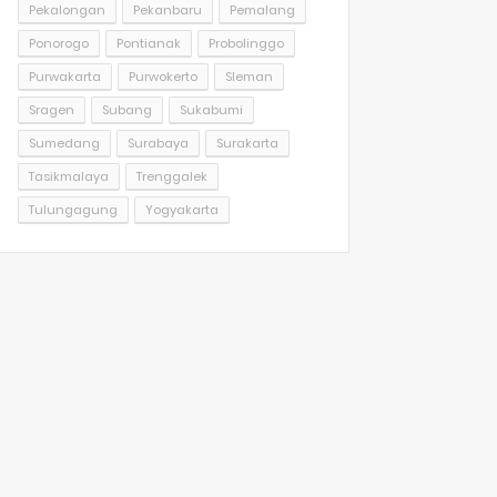
Pekalongan
Pekanbaru
Pemalang
Ponorogo
Pontianak
Probolinggo
Purwakarta
Purwokerto
Sleman
Sragen
Subang
Sukabumi
Sumedang
Surabaya
Surakarta
Tasikmalaya
Trenggalek
Tulungagung
Yogyakarta