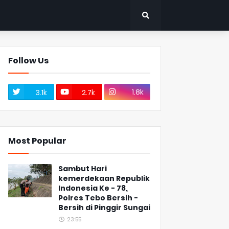
Follow Us
1.8k
3.1k
2.7k
Most Popular
Sambut Hari
kemerdekaan Republik
Indonesia Ke - 78,
Polres Tebo Bersih -
Bersih di Pinggir Sungai
23:55