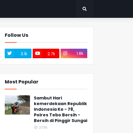
Follow Us
1.8k
3.1k
2.7k
Most Popular
Sambut Hari
kemerdekaan Republik
Indonesia Ke - 78,
Polres Tebo Bersih -
Bersih di Pinggir Sungai
23:55