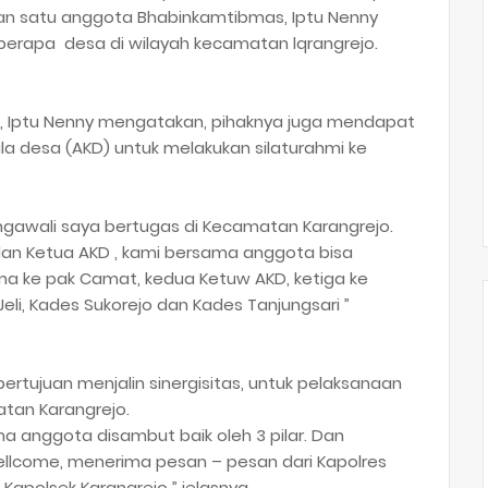
dan satu anggota Bhabinkamtibmas, Iptu Nenny
berapa desa di wilayah kecamatan lqrangrejo.
i, Iptu Nenny mengatakan, pihaknya juga mendapat
ala desa (AKD) untuk melakukan silaturahmi ke
engawali saya bertugas di Kecamatan Karangrejo.
 dan Ketua AKD , kami bersama anggota bisa
ama ke pak Camat, kedua Ketuw AKD, ketiga ke
eli, Kades Sukorejo dan Kades Tanjungsari ”
 bertujuan menjalin sinergisitas, untuk pelaksanaan
tan Karangrejo.
a anggota disambut baik oleh 3 pilar. Dan
llcome, menerima pesan – pesan dari Kapolres
qpolsek Karangrejo ” jelasnya.