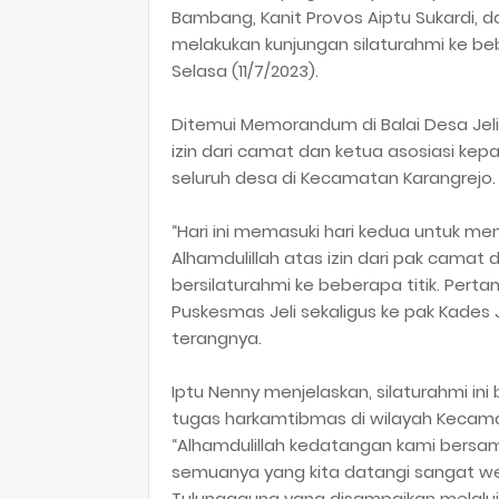
Bambang, Kanit Provos Aiptu Sukardi, 
melakukan kunjungan silaturahmi ke be
Selasa (11/7/2023).
Ditemui Memorandum di Balai Desa Jel
izin dari camat dan ketua asosiasi kep
seluruh desa di Kecamatan Karangrejo.
“Hari ini memasuki hari kedua untuk m
Alhamdulillah atas izin dari pak camat
bersilaturahmi ke beberapa titik. Pert
Puskesmas Jeli sekaligus ke pak Kades J
terangnya.
Iptu Nenny menjelaskan, silaturahmi ini
tugas harkamtibmas di wilayah Kecama
“Alhamdulillah kedatangan kami bersam
semuanya yang kita datangi sangat we
Tulungagung yang disampaikqn melqlui K