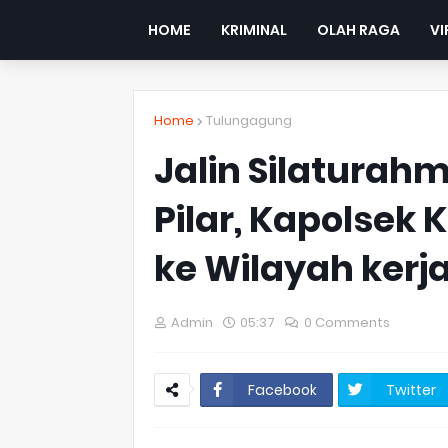
HOME
KRIMINAL
OLAH RAGA
VI
Home
Tulungagung
Jalin Silaturahm
Pilar, Kapolsek
ke Wilayah kerj
Admin
05:37
0 Comments
Facebook
Twitter