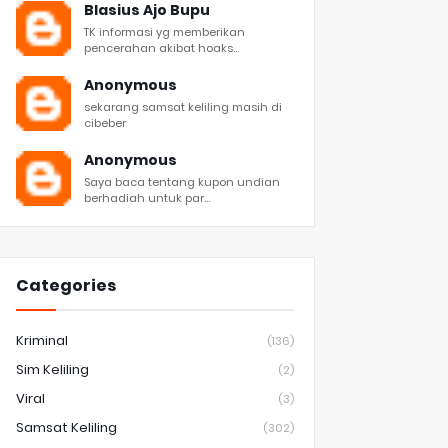
Blasius Ajo Bupu
TK informasi yg memberikan
pencerahan akibat hoaks...
Anonymous
sekarang samsat keliling masih di
cibeber
Anonymous
Saya baca tentang kupon undian
berhadiah untuk par...
Categories
Kriminal
(136)
Sim Keliling
(2)
Viral
(3)
Samsat Keliling
(302)