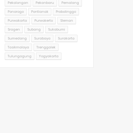
Pekalongan
Pekanbaru
Pemalang
Ponorogo
Pontianak
Probolinggo
Purwakarta
Purwokerto
Sleman
Sragen
Subang
Sukabumi
Sumedang
Surabaya
Surakarta
Tasikmalaya
Trenggalek
Tulungagung
Yogyakarta