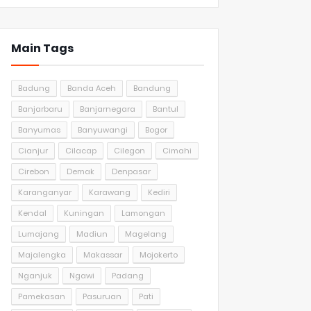
Main Tags
Badung
Banda Aceh
Bandung
Banjarbaru
Banjarnegara
Bantul
Banyumas
Banyuwangi
Bogor
Cianjur
Cilacap
Cilegon
Cimahi
Cirebon
Demak
Denpasar
Karanganyar
Karawang
Kediri
Kendal
Kuningan
Lamongan
Lumajang
Madiun
Magelang
Majalengka
Makassar
Mojokerto
Nganjuk
Ngawi
Padang
Pamekasan
Pasuruan
Pati