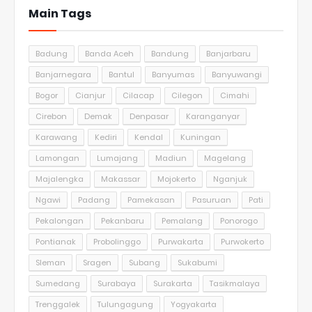
Main Tags
Badung
Banda Aceh
Bandung
Banjarbaru
Banjarnegara
Bantul
Banyumas
Banyuwangi
Bogor
Cianjur
Cilacap
Cilegon
Cimahi
Cirebon
Demak
Denpasar
Karanganyar
Karawang
Kediri
Kendal
Kuningan
Lamongan
Lumajang
Madiun
Magelang
Majalengka
Makassar
Mojokerto
Nganjuk
Ngawi
Padang
Pamekasan
Pasuruan
Pati
Pekalongan
Pekanbaru
Pemalang
Ponorogo
Pontianak
Probolinggo
Purwakarta
Purwokerto
Sleman
Sragen
Subang
Sukabumi
Sumedang
Surabaya
Surakarta
Tasikmalaya
Trenggalek
Tulungagung
Yogyakarta