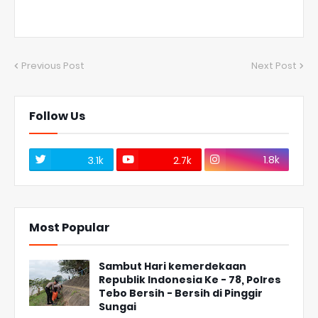
Previous Post
Next Post
Follow Us
1.8k
3.1k
2.7k
Most Popular
Sambut Hari kemerdekaan
Republik Indonesia Ke - 78, Polres
Tebo Bersih - Bersih di Pinggir
Sungai