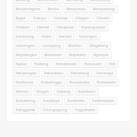
Banjarnegara
Bantul
Banyumas
Banyuwangi
Bogor
Cianjur
Cilacap
Cilegon
Cimahi
Cirebon
Demak
Denpasar
Karanganyar
Karawang
Kediri
Kendal
Kuningan
Lamongan
Lumajang
Madiun
Magelang
Majalengka
Makassar
Mojokerto
Nganjuk
Ngawi
Padang
Pamekasan
Pasuruan
Pati
Pekalongan
Pekanbaru
Pemalang
Ponorogo
Pontianak
Probolinggo
Purwakarta
Purwokerto
Sleman
Sragen
Subang
Sukabumi
Sumedang
Surabaya
Surakarta
Tasikmalaya
Trenggalek
Tulungagung
Yogyakarta