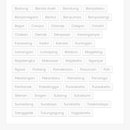
Badung
Banda Aceh
Bandung
Banjarbaru
Banjarnegara
Bantul
Banyumas
Banyuwangi
Bogor
Cianjur
Cilacap
Cilegon
Cimahi
Cirebon
Demak
Denpasar
Karanganyar
Karawang
Kediri
Kendal
Kuningan
Lamongan
Lumajang
Madiun
Magelang
Majalengka
Makassar
Mojokerto
Nganjuk
Ngawi
Padang
Pamekasan
Pasuruan
Pati
Pekalongan
Pekanbaru
Pemalang
Ponorogo
Pontianak
Probolinggo
Purwakarta
Purwokerto
Sleman
Sragen
Subang
Sukabumi
Sumedang
Surabaya
Surakarta
Tasikmalaya
Trenggalek
Tulungagung
Yogyakarta