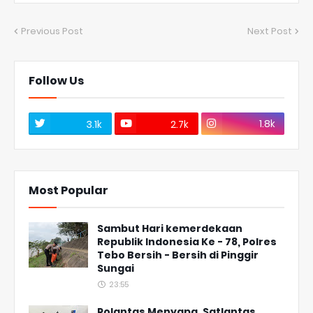
Previous Post
Next Post
Follow Us
1.8k
3.1k
2.7k
Most Popular
Sambut Hari kemerdekaan
Republik Indonesia Ke - 78, Polres
Tebo Bersih - Bersih di Pinggir
Sungai
23:55
Polantas Menyapa, Satlantas