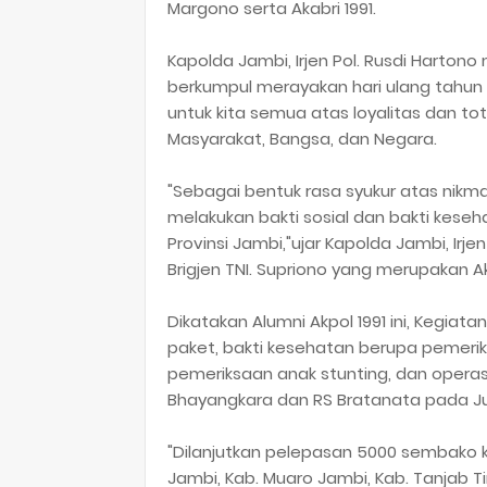
Margono serta Akabri 1991.
Kapolda Jambi, Irjen Pol. Rusdi Hartono 
berkumpul merayakan hari ulang tahun A
untuk kita semua atas loyalitas dan to
Masyarakat, Bangsa, dan Negara.
"Sebagai bentuk rasa syukur atas nikma
melakukan bakti sosial dan bakti kes
Provinsi Jambi,"ujar Kapolda Jambi, Irj
Brigjen TNI. Supriono yang merupakan Ak
Dikatakan Alumni Akpol 1991 ini, Kegia
paket, bakti kesehatan berupa pemeriks
pemeriksaan anak stunting, dan operasi
Bhayangkara dan RS Bratanata pada Ju
"Dilanjutkan pelepasan 5000 sembako k
Jambi, Kab. Muaro Jambi, Kab. Tanjab Ti