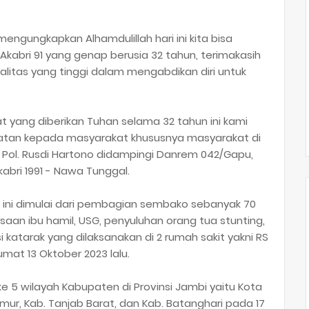
mengungkapkan Alhamdulillah hari ini kita bisa
kabri 91 yang genap berusia 32 tahun, terimakasih
talitas yang tinggi dalam mengabdikan diri untuk
t yang diberikan Tuhan selama 32 tahun ini kami
ehatan kepada masyarakat khususnya masyarakat di
en Pol. Rusdi Hartono didampingi Danrem 042/Gapu,
abri 1991 - Nawa Tunggal.
tan ini dimulai dari pembagian sembako sebanyak 70
aan ibu hamil, USG, penyuluhan orang tua stunting,
 katarak yang dilaksanakan di 2 rumah sakit yakni RS
mat 13 Oktober 2023 lalu.
e 5 wilayah Kabupaten di Provinsi Jambi yaitu Kota
mur, Kab. Tanjab Barat, dan Kab. Batanghari pada 17