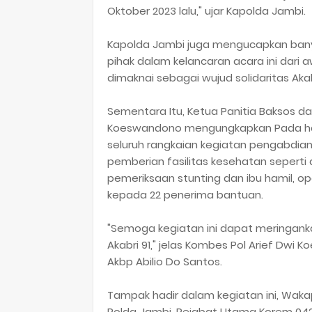
Oktober 2023 lalu," ujar Kapolda Jambi.
Kapolda Jambi juga mengucapkan ban
pihak dalam kelancaran acara ini dari 
dimaknai sebagai wujud solidaritas A
Sementara Itu, Ketua Panitia Baksos da
Koeswandono mengungkapkan Pada hari 
seluruh rangkaian kegiatan pengabdian 
pemberian fasilitas kesehatan seperti
pemeriksaan stunting dan ibu hamil, o
kepada 22 penerima bantuan.
"Semoga kegiatan ini dapat meringanka
Akabri 91," jelas Kombes Pol Arief Dwi
Akbp Abilio Do Santos.
Tampak hadir dalam kegiatan ini, Waka
Polda Jambi, Pejabat Utama Korem 04