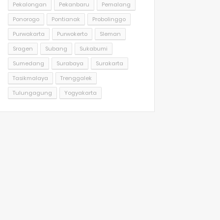
Pekalongan
Pekanbaru
Pemalang
Ponorogo
Pontianak
Probolinggo
Purwakarta
Purwokerto
Sleman
Sragen
Subang
Sukabumi
Sumedang
Surabaya
Surakarta
Tasikmalaya
Trenggalek
Tulungagung
Yogyakarta