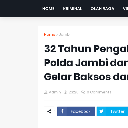
HOME
KRIMINAL
OLAH RAGA
VI
Home
Jambi
32 Tahun Pengab
Polda Jambi da
Gelar Baksos d
Admin
23:20
0 Comments
Facebook
Twitter