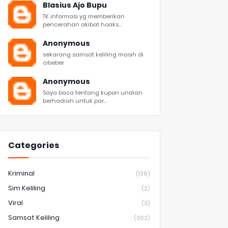
Blasius Ajo Bupu
TK informasi yg memberikan
pencerahan akibat hoaks...
Anonymous
sekarang samsat keliling masih di
cibeber
Anonymous
Saya baca tentang kupon undian
berhadiah untuk par...
Categories
Kriminal
(136)
Sim Keliling
(2)
Viral
(3)
Samsat Keliling
(302)