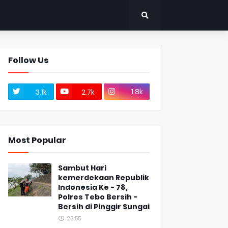
Follow Us
1.8k
3.1k
2.7k
Most Popular
Sambut Hari
kemerdekaan Republik
Indonesia Ke - 78,
Polres Tebo Bersih -
Bersih di Pinggir Sungai
23:55