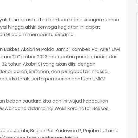
yak terimakasih atas bantuan dan dukungan semua
awal hingga akhir, semoga kegiatan ini dapat
kabri 91 dalam membantu sesama.
n Bakkes Akabri 91 Polda Jambi, Kombes Pol Arief Dwi
ini 21 Oktober 2023 merupakan puncak acara dari
32 tahun Akabri 91 yang akan diisi dengan
 donor darah, khitanan, dan pengobatan massal,
perasi katarak, serta pemberian bantuan UMKM
n beban saudara kita dan ini wujud kepedulian
 Koeswandono didampingi Wakil Kordinator Baksos,
polda Jambi, Brigjen Pol. Yudawan R, Pejabat Utama
2/Gapu dan tamu undangan lainya.