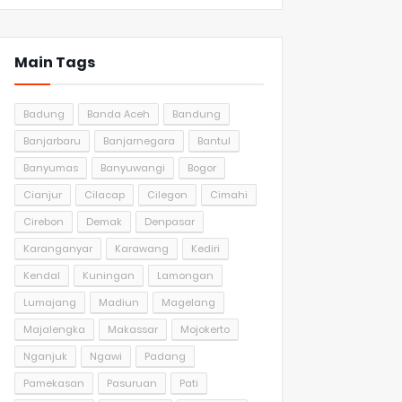
Main Tags
Badung
Banda Aceh
Bandung
Banjarbaru
Banjarnegara
Bantul
Banyumas
Banyuwangi
Bogor
Cianjur
Cilacap
Cilegon
Cimahi
Cirebon
Demak
Denpasar
Karanganyar
Karawang
Kediri
Kendal
Kuningan
Lamongan
Lumajang
Madiun
Magelang
Majalengka
Makassar
Mojokerto
Nganjuk
Ngawi
Padang
Pamekasan
Pasuruan
Pati