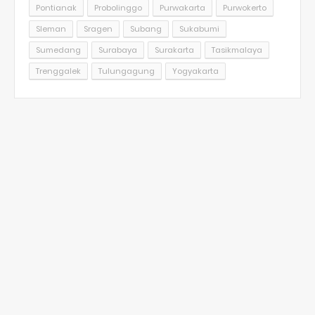
Pontianak
Probolinggo
Purwakarta
Purwokerto
Sleman
Sragen
Subang
Sukabumi
Sumedang
Surabaya
Surakarta
Tasikmalaya
Trenggalek
Tulungagung
Yogyakarta