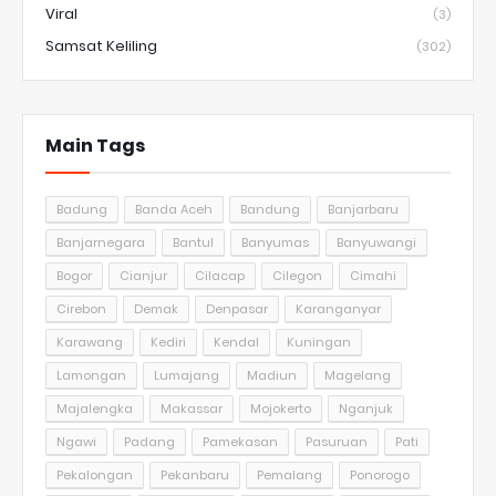
Viral
(3)
Samsat Keliling
(302)
Main Tags
Badung
Banda Aceh
Bandung
Banjarbaru
Banjarnegara
Bantul
Banyumas
Banyuwangi
Bogor
Cianjur
Cilacap
Cilegon
Cimahi
Cirebon
Demak
Denpasar
Karanganyar
Karawang
Kediri
Kendal
Kuningan
Lamongan
Lumajang
Madiun
Magelang
Majalengka
Makassar
Mojokerto
Nganjuk
Ngawi
Padang
Pamekasan
Pasuruan
Pati
Pekalongan
Pekanbaru
Pemalang
Ponorogo