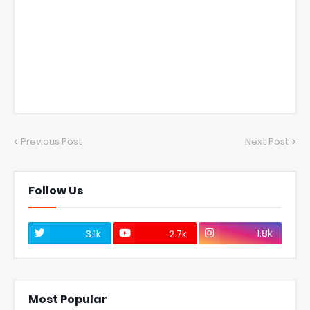
Previous Post
Next Post
Follow Us
1.8k
3.1k
2.7k
Most Popular