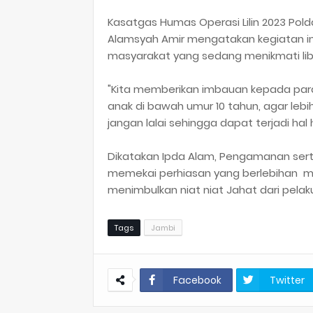
Kasatgas Humas Operasi Lilin 2023 Pol
Alamsyah Amir mengatakan kegiatan i
masyarakat yang sedang menikmati lib
"Kita memberikan imbauan kepada pa
anak di bawah umur 10 tahun, agar lebih
jangan lalai sehingga dapat terjadi hal h
Dikatakan Ipda Alam, Pengamanan ser
memekai perhiasan yang berlebihan mau
menimbulkan niat niat Jahat dari pelaku
Tags
Jambi
Facebook
Twitter