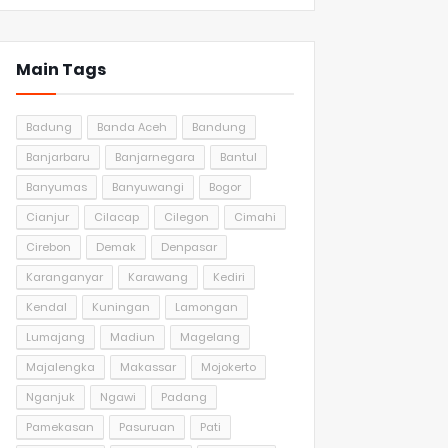
Main Tags
Badung
Banda Aceh
Bandung
Banjarbaru
Banjarnegara
Bantul
Banyumas
Banyuwangi
Bogor
Cianjur
Cilacap
Cilegon
Cimahi
Cirebon
Demak
Denpasar
Karanganyar
Karawang
Kediri
Kendal
Kuningan
Lamongan
Lumajang
Madiun
Magelang
Majalengka
Makassar
Mojokerto
Nganjuk
Ngawi
Padang
Pamekasan
Pasuruan
Pati