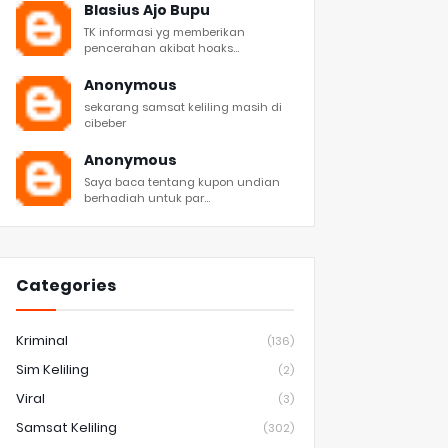
Blasius Ajo Bupu
TK informasi yg memberikan
pencerahan akibat hoaks...
Anonymous
sekarang samsat keliling masih di
cibeber
Anonymous
Saya baca tentang kupon undian
berhadiah untuk par...
Categories
Kriminal
(136)
Sim Keliling
(2)
Viral
(3)
Samsat Keliling
(302)