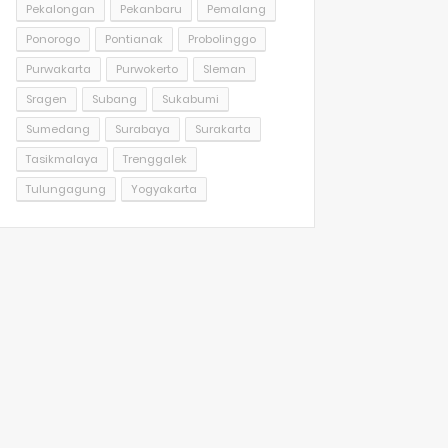
Pekalongan
Pekanbaru
Pemalang
Ponorogo
Pontianak
Probolinggo
Purwakarta
Purwokerto
Sleman
Sragen
Subang
Sukabumi
Sumedang
Surabaya
Surakarta
Tasikmalaya
Trenggalek
Tulungagung
Yogyakarta