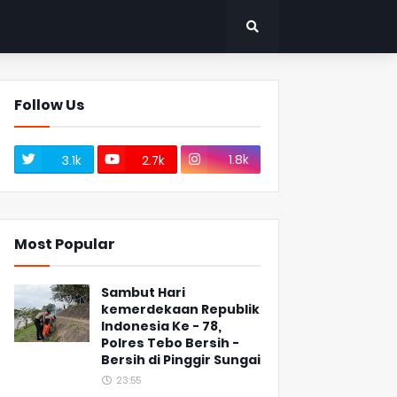
Follow Us
1.8k
3.1k
2.7k
Most Popular
Sambut Hari
kemerdekaan Republik
Indonesia Ke - 78,
Polres Tebo Bersih -
Bersih di Pinggir Sungai
23:55