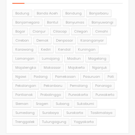
Badung
Banda Aceh
Bandung
Banjarbaru
Banjarnegara
Bantul
Banyumas
Banyuwangi
Bogor
Cianjur
Cilacap
Cilegon
Cimahi
Cirebon
Demak
Denpasar
Karanganyar
Karawang
Kediri
Kendal
Kuningan
Lamongan
Lumajang
Madiun
Magelang
Majalengka
Makassar
Mojokerto
Nganjuk
Ngawi
Padang
Pamekasan
Pasuruan
Pati
Pekalongan
Pekanbaru
Pemalang
Ponorogo
Pontianak
Probolinggo
Purwakarta
Purwokerto
Sleman
Sragen
Subang
Sukabumi
Sumedang
Surabaya
Surakarta
Tasikmalaya
Trenggalek
Tulungagung
Yogyakarta