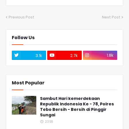
Previous Post
Next Post
Follow Us
1.8k
3.1k
2.7k
Most Popular
Sambut Hari kemerdekaan
Republik Indonesia Ke - 78, Polres
Tebo Bersih - Bersih di Pinggir
Sungai
23:55