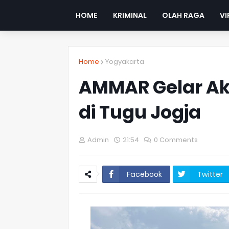
HOME
KRIMINAL
OLAH RAGA
VI
Home
Yogyakarta
AMMAR Gelar Ak
di Tugu Jogja
Admin
21:54
0 Comments
Facebook
Twitter