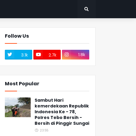
Follow Us
1.8k
3.1k
2.7k
Most Popular
Sambut Hari
kemerdekaan Republik
Indonesia Ke - 78,
Polres Tebo Bersih -
Bersih di Pinggir Sungai
23:55