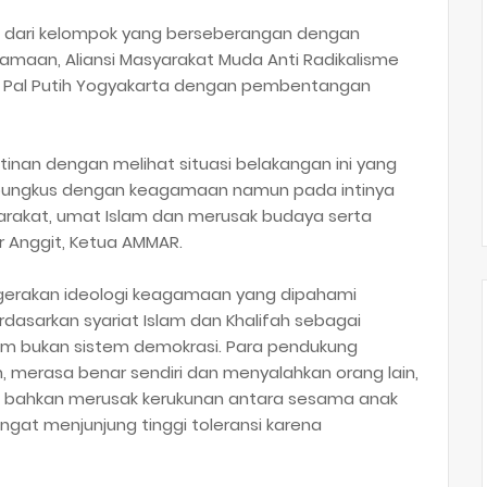
ksi dari kelompok yang berseberangan dengan
maan, Aliansi Masyarakat Muda Anti Radikalisme
u Pal Putih Yogyakarta dengan pembentangan
hatinan dengan melihat situasi belakangan ini yang
 dibungkus dengan keagamaan namun pada intinya
rakat, umat Islam dan merusak budaya serta
ar Anggit, Ketua AMMAR.
h gerakan ideologi keagamaan yang dipahami
asarkan syariat Islam dan Khalifah sebagai
im bukan sistem demokrasi. Para pendukung
n, merasa benar sendiri dan menyalahkan orang lain,
 bahkan merusak kerukunan antara sesama anak
ngat menjunjung tinggi toleransi karena