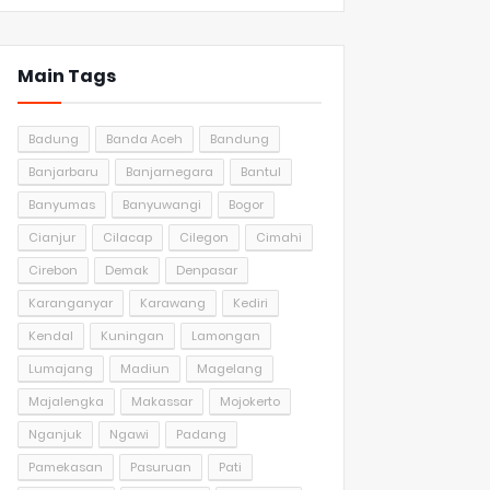
Main Tags
Badung
Banda Aceh
Bandung
Banjarbaru
Banjarnegara
Bantul
Banyumas
Banyuwangi
Bogor
Cianjur
Cilacap
Cilegon
Cimahi
Cirebon
Demak
Denpasar
Karanganyar
Karawang
Kediri
Kendal
Kuningan
Lamongan
Lumajang
Madiun
Magelang
Majalengka
Makassar
Mojokerto
Nganjuk
Ngawi
Padang
Pamekasan
Pasuruan
Pati