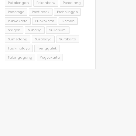
Pekalongan
Pekanbaru
Pemalang
Ponorogo
Pontianak
Probolinggo
Purwakarta
Purwokerto
Sleman
Sragen
Subang
Sukabumi
Sumedang
Surabaya
Surakarta
Tasikmalaya
Trenggalek
Tulungagung
Yogyakarta