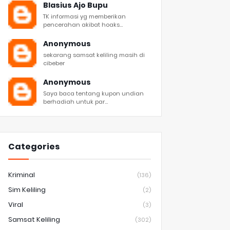
Blasius Ajo Bupu
TK informasi yg memberikan
pencerahan akibat hoaks...
Anonymous
sekarang samsat keliling masih di
cibeber
Anonymous
Saya baca tentang kupon undian
berhadiah untuk par...
Categories
Kriminal
(136)
Sim Keliling
(2)
Viral
(3)
Samsat Keliling
(302)