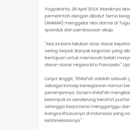
Yogyakarta, 28 April 2024. Maraknya a
pemerintah dengan dibalut tema keaga
(AMMAR) menggelar aksi damai di Tug
spanduk dan pembacaan sikap.
"Aksi ini kami lakukan atas dasar kepri
sering terjadi. Banyak kegiatan yang
bertujuan untuk memecah belah masya
dasar-dasar negara kita Pancasila." Uj
Lanjut Anggit, "Khilafah adalah sebua
sebagai konsep kenegaraan namun berd
pemimpinnya. Sistem khilafah mengkla
kelompok ini cenderung bersifat purita
sehingga berpotensi mengganggu dan
bangsa khususnya di Indonesia yang sa
kebhinekaannya."