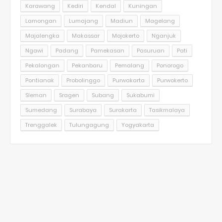
Karawang
Kediri
Kendal
Kuningan
Lamongan
Lumajang
Madiun
Magelang
Majalengka
Makassar
Mojokerto
Nganjuk
Ngawi
Padang
Pamekasan
Pasuruan
Pati
Pekalongan
Pekanbaru
Pemalang
Ponorogo
Pontianak
Probolinggo
Purwakarta
Purwokerto
Sleman
Sragen
Subang
Sukabumi
Sumedang
Surabaya
Surakarta
Tasikmalaya
Trenggalek
Tulungagung
Yogyakarta