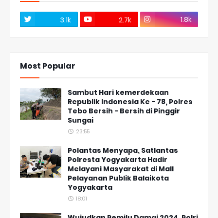
1.8k
3.1k
2.7k
Most Popular
Sambut Hari kemerdekaan
Republik Indonesia Ke - 78, Polres
Tebo Bersih - Bersih di Pinggir
Sungai
23:55
Polantas Menyapa, Satlantas
Polresta Yogyakarta Hadir
Melayani Masyarakat di Mall
Pelayanan Publik Balaikota
Yogyakarta
18:01
Wujudkan Pemilu Damai 2024, Polri