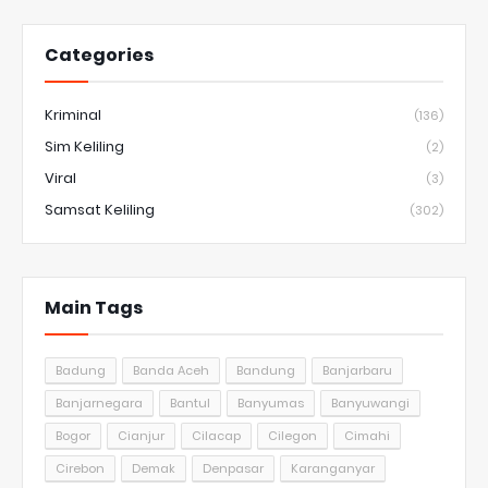
Categories
Kriminal
(136)
Sim Keliling
(2)
Viral
(3)
Samsat Keliling
(302)
Main Tags
Badung
Banda Aceh
Bandung
Banjarbaru
Banjarnegara
Bantul
Banyumas
Banyuwangi
Bogor
Cianjur
Cilacap
Cilegon
Cimahi
Cirebon
Demak
Denpasar
Karanganyar