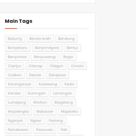
Main Tags
Badung
Banda Aceh
Bandung
Banjarbaru
Banjarnegara
Bantul
Banyumas
Banyuwangi
Bogor
Cianjur
Cilacap
Cilegon
Cimahi
Cirebon
Demak
Denpasar
Karanganyar
Karawang
Kediri
Kendal
Kuningan
Lamongan
Lumajang
Madiun
Magelang
Majalengka
Makassar
Mojokerto
Nganjuk
Ngawi
Padang
Pamekasan
Pasuruan
Pati