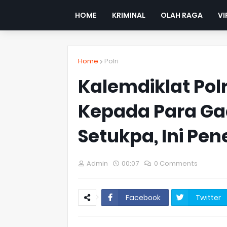
HOME
KRIMINAL
OLAH RAGA
VI
Home
Polri
Kalemdiklat Pol
Kepada Para Ga
Setukpa, Ini Pe
Admin
00:07
0 Comments
Facebook
Twitter