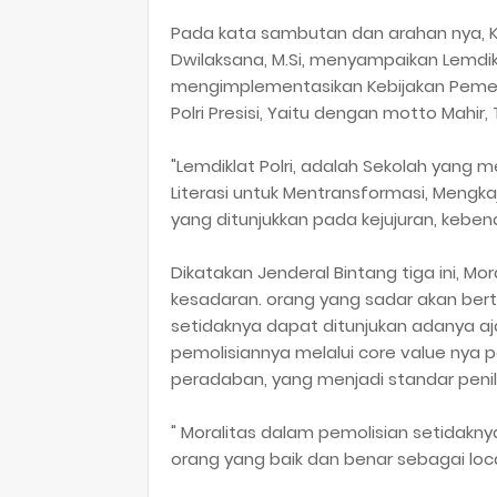
Pada kata sambutan dan arahan nya, Kal
Dwilaksana, M.Si, menyampaikan Lemdik
mengimplementasikan Kebijakan Pemer
Polri Presisi, Yaitu dengan motto Mahir,
"Lemdiklat Polri, adalah Sekolah yang
Literasi untuk Mentransformasi, Mengka
yang ditunjukkan pada kejujuran, keben
Dikatakan Jenderal Bintang tiga ini, M
kesadaran. orang yang sadar akan bert
setidaknya dapat ditunjukan adanya 
pemolisiannya melalui core value nya 
peradaban, yang menjadi standar penil
" Moralitas dalam pemolisian setidakn
orang yang baik dan benar sebagai loca