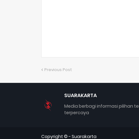
Previous Post
SUARAKARTA
Media berbagi informasi pilihan te
terpercaya
Copyright © -
Suarakarta