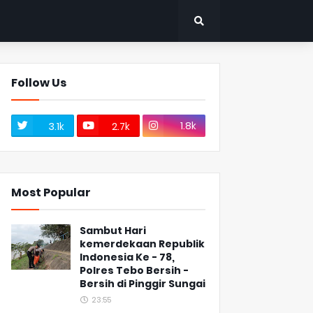
Follow Us
1.8k
3.1k
2.7k
Most Popular
Sambut Hari
kemerdekaan Republik
Indonesia Ke - 78,
Polres Tebo Bersih -
Bersih di Pinggir Sungai
23:55