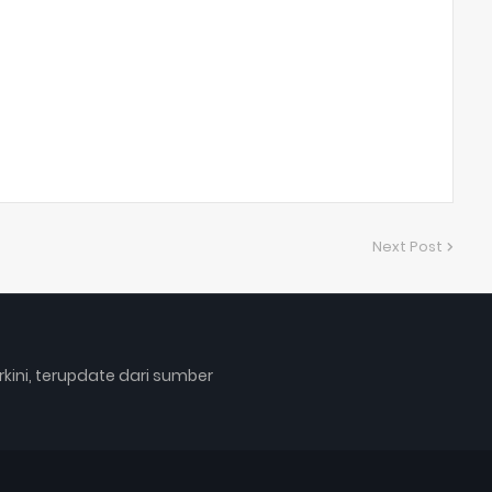
Next Post
rkini, terupdate dari sumber