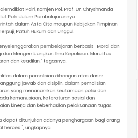
emdiklat Polri, Komjen Pol. Prof. Dr. Chryshnanda
lat Polri dalam Pembelajarannya
intah dalam Asta Cita maupun Kebijakan Pimpinan
 Terpuji, Patuh Hukum dan Unggul.
 menyelenggarakan pembelajaran berbasis, Moral dan
ji dan Mengembangkan Ilmu Kepolisian. Moralitas
aran dan keadilan," tegasnya.
oralitas dalam pemolisian dibangun atas dasar
anggung jawab dan disiplin. dalam pemolisian
ajaran yang menanamkan keutamaan polisi dan
pada kemanusiaan, keteraturan sosial dan
aian kinerja dan keberhasilan pelaksanaan tugas.
ya dapat ditunjukan adanya penghargaan bagi orang
l heroes ", ungkapnya.