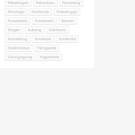
Pekalongan
Pekanbaru
Pemalang
Ponorogo
Pontianak
Probolinggo
Purwakarta
Purwokerto
Sleman
Sragen
Subang
Sukabumi
Sumedang
Surabaya
Surakarta
Tasikmalaya
Trenggalek
Tulungagung
Yogyakarta