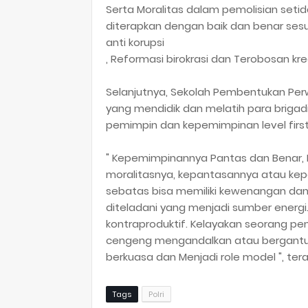
Serta Moralitas dalam pemolisian set
diterapkan dengan baik dan benar sesu
anti korupsi
, Reformasi birokrasi dan Terobosan krea
Selanjutnya, Sekolah Pembentukan Per
yang mendidik dan melatih para brigadir
pemimpin dan kepemimpinan level first 
" Kepemimpinannya Pantas dan Benar, L
moralitasnya, kepantasannya atau ke
sebatas bisa memiliki kewenangan dan
diteladani yang menjadi sumber energ
kontraproduktif. Kelayakan seorang p
cengeng mengandalkan atau bergantu
berkuasa dan Menjadi role model ", ter
Tags
Polri