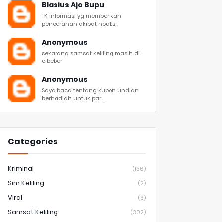
Blasius Ajo Bupu
TK informasi yg memberikan
pencerahan akibat hoaks...
Anonymous
sekarang samsat keliling masih di
cibeber
Anonymous
Saya baca tentang kupon undian
berhadiah untuk par...
Categories
Kriminal
(136)
Sim Keliling
(2)
Viral
(3)
Samsat Keliling
(302)