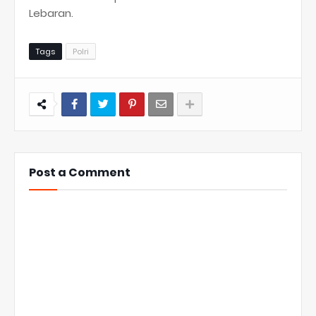
Lebaran.
Tags
Polri
Post a Comment