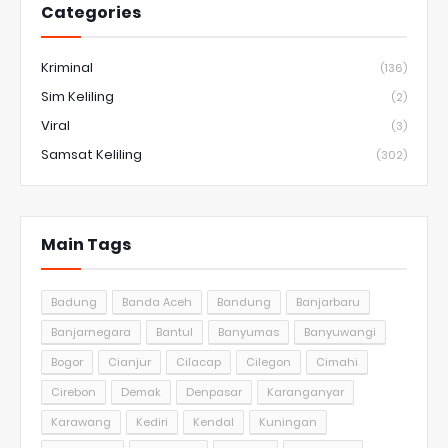
Categories
Kriminal
(136)
Sim Keliling
(2)
Viral
(3)
Samsat Keliling
(302)
Main Tags
Badung
Banda Aceh
Bandung
Banjarbaru
Banjarnegara
Bantul
Banyumas
Banyuwangi
Bogor
Cianjur
Cilacap
Cilegon
Cimahi
Cirebon
Demak
Denpasar
Karanganyar
Karawang
Kediri
Kendal
Kuningan