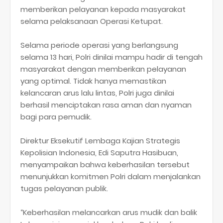
memberikan pelayanan kepada masyarakat
selama pelaksanaan Operasi Ketupat.
Selama periode operasi yang berlangsung
selama 13 hari, Polri dinilai mampu hadir di tengah
masyarakat dengan memberikan pelayanan
yang optimal. Tidak hanya memastikan
kelancaran arus lalu lintas, Polri juga dinilai
berhasil menciptakan rasa aman dan nyaman
bagi para pemudik.
Direktur Eksekutif Lembaga Kajian Strategis
Kepolisian Indonesia, Edi Saputra Hasibuan,
menyampaikan bahwa keberhasilan tersebut
menunjukkan komitmen Polri dalam menjalankan
tugas pelayanan publik.
“Keberhasilan melancarkan arus mudik dan balik