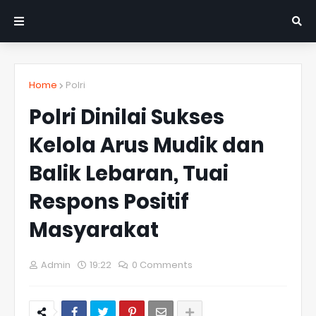
Home
Polri
Polri Dinilai Sukses
Kelola Arus Mudik dan
Balik Lebaran, Tuai
Respons Positif
Masyarakat
Admin
19:22
0 Comments