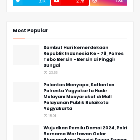
1.8k
3.1k
2.7k
Most Popular
Sambut Hari kemerdekaan
Republik Indonesia Ke - 78, Polres
Tebo Bersih - Bersih di Pinggir
Sungai
23:55
Polantas Menyapa, Satlantas
Polresta Yogyakarta Hadir
Melayani Masyarakat di Mall
Pelayanan Publik Balaikota
Yogyakarta
18:01
Wujudkan Pemilu Damai 2024, Polri
Bersama Wartawan Gelar
Bhayangkara Presisi Seven Soccer