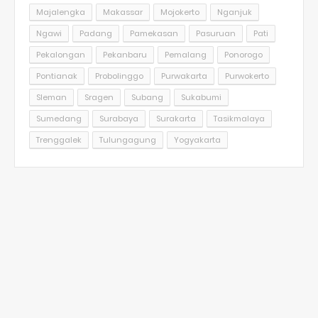
Majalengka
Makassar
Mojokerto
Nganjuk
Ngawi
Padang
Pamekasan
Pasuruan
Pati
Pekalongan
Pekanbaru
Pemalang
Ponorogo
Pontianak
Probolinggo
Purwakarta
Purwokerto
Sleman
Sragen
Subang
Sukabumi
Sumedang
Surabaya
Surakarta
Tasikmalaya
Trenggalek
Tulungagung
Yogyakarta