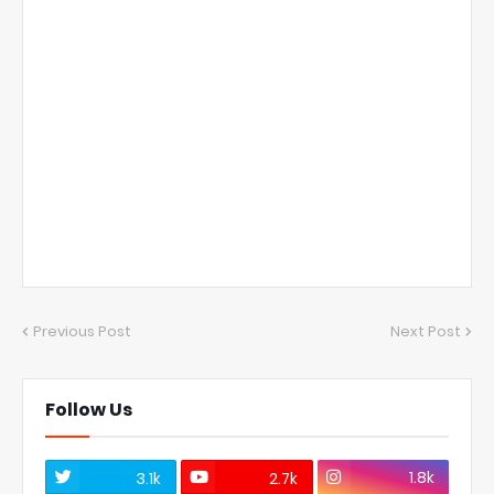
Previous Post
Next Post
Follow Us
1.8k
3.1k
2.7k