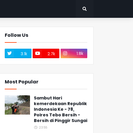
Follow Us
1.8k
3.1k
2.7k
Most Popular
Sambut Hari
kemerdekaan Republik
Indonesia Ke - 78,
Polres Tebo Bersih -
Bersih di Pinggir Sungai
23:55