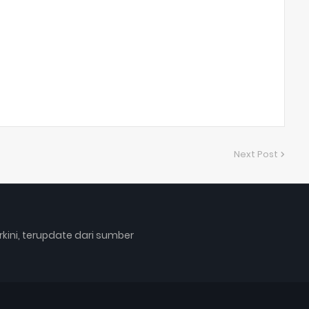
Next Post
rkini, terupdate dari sumber