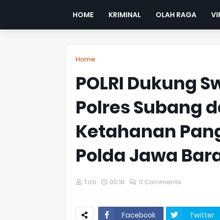
HOME
KRIMINAL
OLAH RAGA
VI
Home
POLRI Dukung 
Polres Subang 
Ketahanan Pang
Polda Jawa Bar
Toti
00:16
0 Comments
Facebook
Twitter