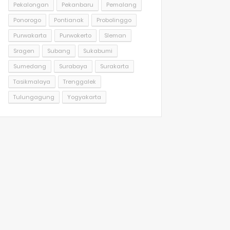
Pekalongan
Pekanbaru
Pemalang
Ponorogo
Pontianak
Probolinggo
Purwakarta
Purwokerto
Sleman
Sragen
Subang
Sukabumi
Sumedang
Surabaya
Surakarta
Tasikmalaya
Trenggalek
Tulungagung
Yogyakarta