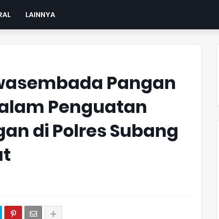
RAL
LAINNYA
Swasembada Pangan
dalam Penguatan
an di Polres Subang
at