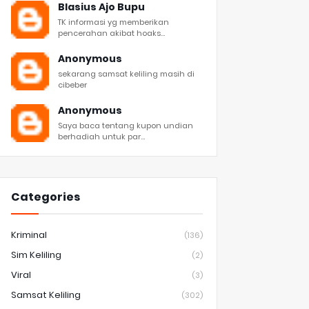
Blasius Ajo Bupu
TK informasi yg memberikan
pencerahan akibat hoaks...
Anonymous
sekarang samsat keliling masih di
cibeber
Anonymous
Saya baca tentang kupon undian
berhadiah untuk par...
Categories
Kriminal
(136)
Sim Keliling
(2)
Viral
(3)
Samsat Keliling
(302)