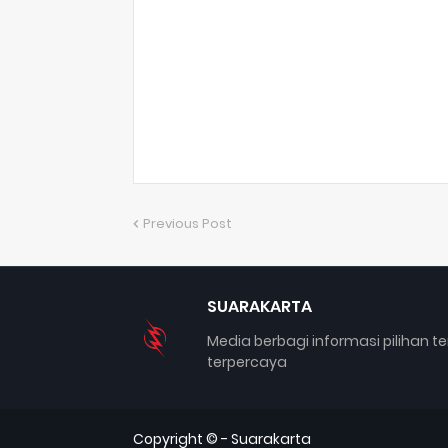
Previous Post
SUARAKARTA
Media berbagi informasi pilihan te
terpercaya
Copyright © -
Suarakarta