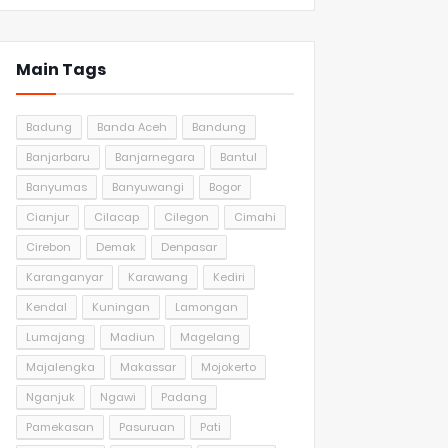
Main Tags
Badung
Banda Aceh
Bandung
Banjarbaru
Banjarnegara
Bantul
Banyumas
Banyuwangi
Bogor
Cianjur
Cilacap
Cilegon
Cimahi
Cirebon
Demak
Denpasar
Karanganyar
Karawang
Kediri
Kendal
Kuningan
Lamongan
Lumajang
Madiun
Magelang
Majalengka
Makassar
Mojokerto
Nganjuk
Ngawi
Padang
Pamekasan
Pasuruan
Pati