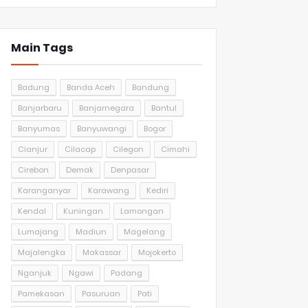
Main Tags
Badung
Banda Aceh
Bandung
Banjarbaru
Banjarnegara
Bantul
Banyumas
Banyuwangi
Bogor
Cianjur
Cilacap
Cilegon
Cimahi
Cirebon
Demak
Denpasar
Karanganyar
Karawang
Kediri
Kendal
Kuningan
Lamongan
Lumajang
Madiun
Magelang
Majalengka
Makassar
Mojokerto
Nganjuk
Ngawi
Padang
Pamekasan
Pasuruan
Pati