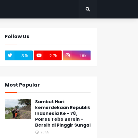
Follow Us
1.8k
3.1k
2.7k
Most Popular
Sambut Hari
kemerdekaan Republik
Indonesia Ke - 78,
Polres Tebo Bersih -
Bersih di Pinggir Sungai
23:55