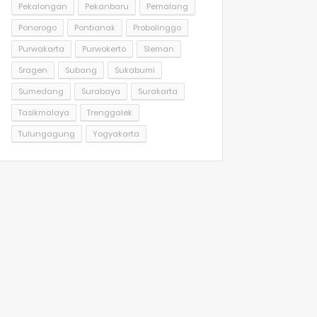
Pekalongan
Pekanbaru
Pemalang
Ponorogo
Pontianak
Probolinggo
Purwakarta
Purwokerto
Sleman
Sragen
Subang
Sukabumi
Sumedang
Surabaya
Surakarta
Tasikmalaya
Trenggalek
Tulungagung
Yogyakarta