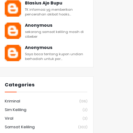
Blasius Ajo Bupu
TK informasi yg memberikan
pencerahan akibat hoaks...
Anonymous
sekarang samsat keliling masih di
cibeber
Anonymous
Saya baca tentang kupon undian
berhadiah untuk par...
Categories
Kriminal
(136)
Sim Keliling
(2)
Viral
(3)
Samsat Keliling
(302)