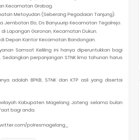
epan Kecamatan Grabag.
camatan Metoyudan (Seberang Pegadaian Tanjung).
bela Jembatan Elo, Ds Banyuurip Kecamatan Tegalrejo.
da di Lapangan Garonan, Kecamatan Dukun.
da di Depan Kantor Kecamatan Bandongan.
nan Samsat Keliling ini hanya diperuntukkan bagi
 Sedangkan perpanjangan STNK lima tahunan harus
anya adalah BPKB, STNK dan KTP asli yang disertai
i wilayah Kabupaten Magelang Jateng selama bulan
faat bagi anda.
twitter.com/polresmagelang_