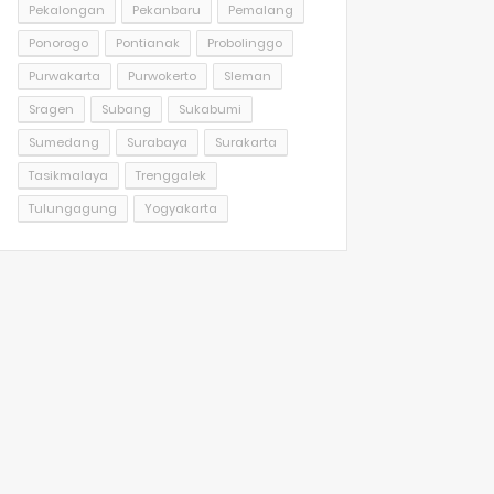
Pekalongan
Pekanbaru
Pemalang
Ponorogo
Pontianak
Probolinggo
Purwakarta
Purwokerto
Sleman
Sragen
Subang
Sukabumi
Sumedang
Surabaya
Surakarta
Tasikmalaya
Trenggalek
Tulungagung
Yogyakarta