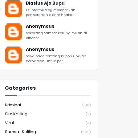
Blasius Ajo Bupu
TK informasi yg memberikan
pencerahan akibat hoaks...
Anonymous
sekarang samsat keliling masih di
cibeber
Anonymous
Saya baca tentang kupon undian
berhadiah untuk par...
Categories
Kriminal
(136)
Sim Keliling
(2)
Viral
(3)
Samsat Keliling
(302)