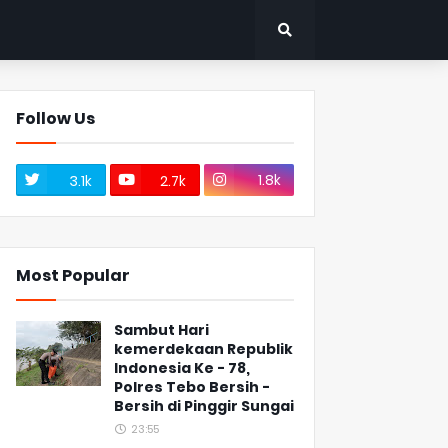
Follow Us
1.8k
3.1k
2.7k
Most Popular
Sambut Hari
kemerdekaan Republik
Indonesia Ke - 78,
Polres Tebo Bersih -
Bersih di Pinggir Sungai
23:55