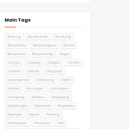
Main Tags
Badung
Banda Aceh
Bandung
Banjarbaru
Banjarnegara
Bantul
Banyumas
Banyuwangi
Bogor
Cianjur
Cilacap
Cilegon
Cimahi
Cirebon
Demak
Denpasar
Karanganyar
Karawang
Kediri
Kendal
Kuningan
Lamongan
Lumajang
Madiun
Magelang
Majalengka
Makassar
Mojokerto
Nganjuk
Ngawi
Padang
Pamekasan
Pasuruan
Pati