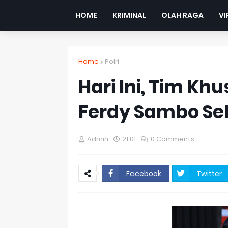
HOME
KRIMINAL
OLAH RAGA
VI
Home
Polri
Hari Ini, Tim Khu
Ferdy Sambo Se
Admin
21:01
0 Comments
Facebook
Twitter