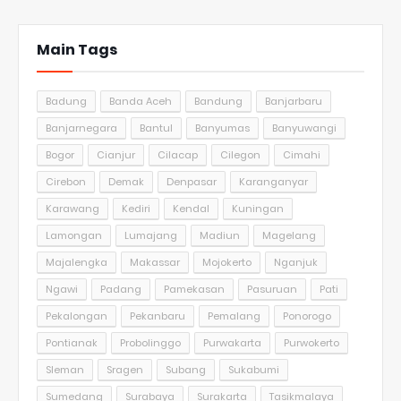
Main Tags
Badung
Banda Aceh
Bandung
Banjarbaru
Banjarnegara
Bantul
Banyumas
Banyuwangi
Bogor
Cianjur
Cilacap
Cilegon
Cimahi
Cirebon
Demak
Denpasar
Karanganyar
Karawang
Kediri
Kendal
Kuningan
Lamongan
Lumajang
Madiun
Magelang
Majalengka
Makassar
Mojokerto
Nganjuk
Ngawi
Padang
Pamekasan
Pasuruan
Pati
Pekalongan
Pekanbaru
Pemalang
Ponorogo
Pontianak
Probolinggo
Purwakarta
Purwokerto
Sleman
Sragen
Subang
Sukabumi
Sumedang
Surabaya
Surakarta
Tasikmalaya