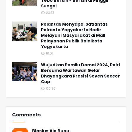
Tebo Bersih - Bersih di Pinggir
Sungai
23:55
Polantas Menyapa, Satlantas
Polresta Yogyakarta Hadir
Melayani Masyarakat di Mall
Pelayanan Publik Balaikota
Yogyakarta
18:01
Wujudkan Pemilu Damai 2024, Polri
Bersama Wartawan Gelar
Bhayangkara Presisi Seven Soccer
Cup
00:36
Comments
Blasius Ajo Bupu