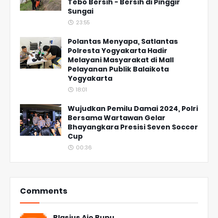
Tebo Bersih - Bersih di Pinggir
Sungai
23:55
Polantas Menyapa, Satlantas
Polresta Yogyakarta Hadir
Melayani Masyarakat di Mall
Pelayanan Publik Balaikota
Yogyakarta
18:01
Wujudkan Pemilu Damai 2024, Polri
Bersama Wartawan Gelar
Bhayangkara Presisi Seven Soccer
Cup
00:36
Comments
Blasius Ajo Bupu