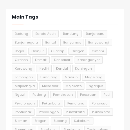
Main Tags
Badung
Banda Aceh
Bandung
Banjarbaru
Banjarnegara
Bantul
Banyumas
Banyuwangi
Bogor
Cianjur
Cilacap
Cilegon
Cimahi
Cirebon
Demak
Denpasar
Karanganyar
Karawang
Kediri
Kendal
Kuningan
Lamongan
Lumajang
Madiun
Magelang
Majalengka
Makassar
Mojokerto
Nganjuk
Ngawi
Padang
Pamekasan
Pasuruan
Pati
Pekalongan
Pekanbaru
Pemalang
Ponorogo
Pontianak
Probolinggo
Purwakarta
Purwokerto
Sleman
Sragen
Subang
Sukabumi
Sumedang
Surabaya
Surakarta
Tasikmalaya