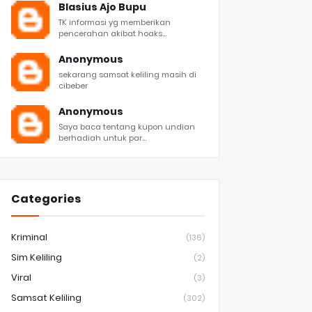
Blasius Ajo Bupu
TK informasi yg memberikan
pencerahan akibat hoaks...
Anonymous
sekarang samsat keliling masih di
cibeber
Anonymous
Saya baca tentang kupon undian
berhadiah untuk par...
Categories
Kriminal
(136)
Sim Keliling
(2)
Viral
(3)
Samsat Keliling
(302)