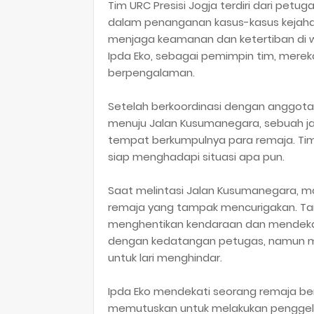
Tim URC Presisi Jogja terdiri dari petu
dalam penanganan kasus-kasus kejahat
menjaga keamanan dan ketertiban di wi
Ipda Eko, sebagai pemimpin tim, merek
berpengalaman.
Setelah berkoordinasi dengan anggota
menuju Jalan Kusumanegara, sebuah jal
tempat berkumpulnya para remaja. Tim U
siap menghadapi situasi apa pun.
Saat melintasi Jalan Kusumanegara, m
remaja yang tampak mencurigakan. Ta
menghentikan kendaraan dan mendekat
dengan kedatangan petugas, namun m
untuk lari menghindar.
Ipda Eko mendekati seorang remaja ber
memutuskan untuk melakukan penggel