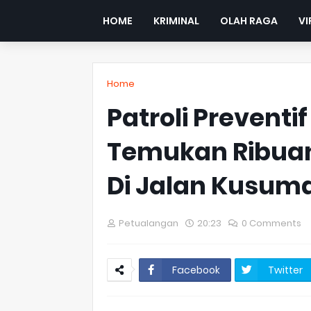
HOME
KRIMINAL
OLAH RAGA
VI
Home
Patroli Preventif
Temukan Ribuan 
Di Jalan Kusum
Petualangan
20:23
0 Comments
Facebook
Twitter