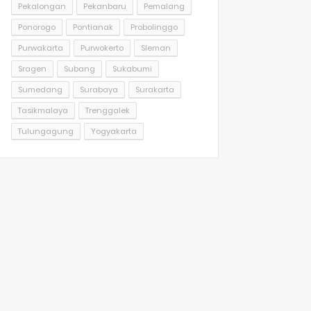
Pekalongan
Pekanbaru
Pemalang
Ponorogo
Pontianak
Probolinggo
Purwakarta
Purwokerto
Sleman
Sragen
Subang
Sukabumi
Sumedang
Surabaya
Surakarta
Tasikmalaya
Trenggalek
Tulungagung
Yogyakarta