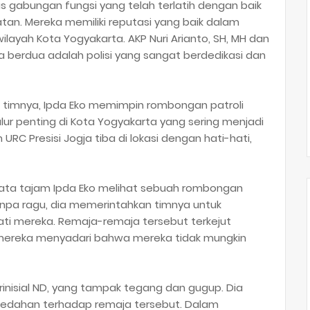
gas gabungan fungsi yang telah terlatih dengan baik
an. Mereka memiliki reputasi yang baik dalam
layah Kota Yogyakarta. AKP Nuri Arianto, SH, MH dan
a berdua adalah polisi yang sangat berdedikasi dan
 timnya, Ipda Eko memimpin rombongan patroli
ur penting di Kota Yogyakarta yang sering menjadi
RC Presisi Jogja tiba di lokasi dengan hati-hati,
ata tajam Ipda Eko melihat sebuah rombongan
npa ragu, dia memerintahkan timnya untuk
i mereka. Remaja-remaja tersebut terkejut
ereka menyadari bahwa mereka tidak mungkin
inisial ND, yang tampak tegang dan gugup. Dia
edahan terhadap remaja tersebut. Dalam