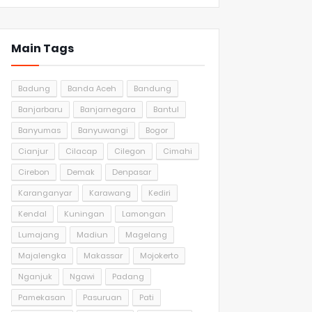
Main Tags
Badung
Banda Aceh
Bandung
Banjarbaru
Banjarnegara
Bantul
Banyumas
Banyuwangi
Bogor
Cianjur
Cilacap
Cilegon
Cimahi
Cirebon
Demak
Denpasar
Karanganyar
Karawang
Kediri
Kendal
Kuningan
Lamongan
Lumajang
Madiun
Magelang
Majalengka
Makassar
Mojokerto
Nganjuk
Ngawi
Padang
Pamekasan
Pasuruan
Pati