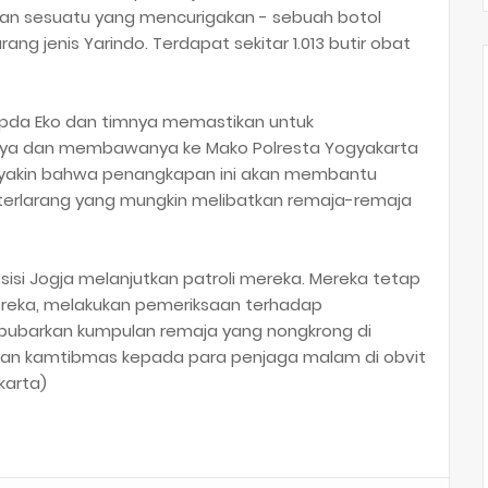
n sesuatu yang mencurigakan - sebuah botol
rang jenis Yarindo. Terdapat sekitar 1.013 butir obat
Ipda Eko dan timnya memastikan untuk
ya dan membawanya ke Mako Polresta Yogyakarta
ka yakin bahwa penangkapan ini akan membantu
terlarang yang mungkin melibatkan remaja-remaja
si Jogja melanjutkan patroli mereka. Mereka tetap
reka, melakukan pemeriksaan terhadap
ubarkan kumpulan remaja yang nongkrong di
auan kamtibmas kepada para penjaga malam di obvit
karta)