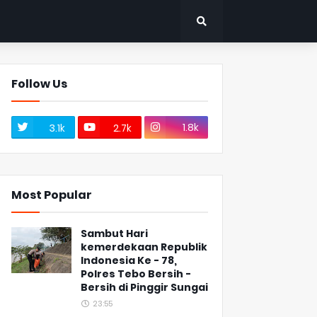
Follow Us
1.8k
3.1k
2.7k
Most Popular
Sambut Hari
kemerdekaan Republik
Indonesia Ke - 78,
Polres Tebo Bersih -
Bersih di Pinggir Sungai
23:55